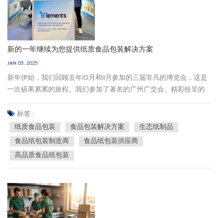
新的一年继续为您提供纸质食品包装解决方案
JAN 03, 2025
新年伊始，我们回顾去年10月和11月参加的三届非凡的博览会，这是
一次硕果累累的旅程。我们参加了著名的广州广交会、精彩纷呈的
巴黎ALL4PACK展会、以及在迷人的沙特阿拉伯举行的沙特HORECA
展会。 我们坚信可持续发展和绿色环保实践的价值观，认识到我们
标签 :
在培养与地球和谐共处方面不可或缺的作用。 我们致力于通过环保
纸质食品包装
食品包装解决方案
生态纸制品
食品包装解决方案创造更美丽的地球，这是我们成功的动力。 这些
食品纸包装制造商
食品纸包装供应商
即将举行的展览将成为我们推出更卓越的食品包装解决方案的平
高品质食品纸包装
台，专为满足您的需求而量身定制。 在一个充满可能性的世界里，
我们努力成为您坚定不移的合作伙伴，不断突破界限，不断发展，
超越您的期望。 让我们一起踏上这段迷人的旅程，迈向创新和可持
续发展至上的未来，体现我们共同愿望的精髓。