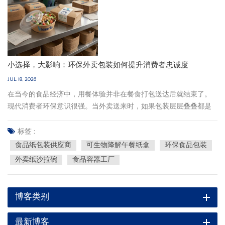
小选择，大影响：环保外卖包装如何提升消费者忠诚度
JUL 18, 2026
在当今的食品经济中，用餐体验并非在餐食打包送达后就结束了。
现代消费者环保意识很强。当外卖送来时，如果包装层层叠叠都是
不可回收的聚苯乙烯泡沫塑料或厚重的单次使用塑料，就会让人产
生挥之不去的环保愧疚感。作为一家领先的纸质食品包装制造商，
标签 :
Elements Packaging密切关注着这种行为转变。如今，选择可持续
食品纸包装供应商
可生物降解午餐纸盒
环保食品包装
包装不再仅仅是满足监管要求而已。—它是建立持久客户忠诚度的最
外卖纸沙拉碗
食品容器工厂
有效工具之一。可持续包装的心理学当顾客打开精美的可生物降解
纸质午餐盒或天然牛皮纸面碗，看到餐食时，他们对餐厅的印象会
瞬间提升。高品质纸质食品包装的天然质感和简洁美感，传递着品
博客类别
牌价值理念：我们重视食材，也重视我们留给地球的遗产。许多消
费者都在积极寻找符合其绿色环保理念的商家。事实上，提供可堆
最新博客