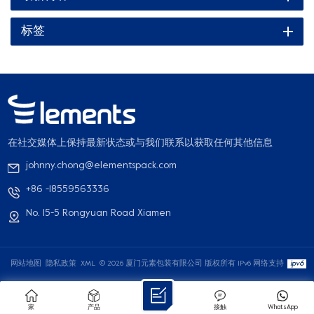
肥或易于回收的纸盒和纸袋能让商家获得竞争优势，从而吸引顾客
再次下单。无缝功能与循环经济的契合快餐企业普遍担心环保替代
标签
品能否经受住外卖员和外卖平台的严苛考验。我们专门设计的微波
炉适用纸容器和防油食品纸托盘证明，可持续性并非易事。这些产
品经过精心设计，能够承受高堆叠载荷，保持温度，并防止渗漏。
通过改用可自然降解或可无缝循环利用的可再生纸浆材料，您的食
品企业能够积极减少温室气体排放，并减少垃圾填埋场的废物量。
让我们携手合作，共同推动食品行业迈向更绿色、更可持续的未
来。
在社交媒体上保持最新状态或与我们联系以获取任何其他信息
johnny.chong@elementspack.com
+86 -18559563336
No. 15-5 Rongyuan Road Xiamen
网站地图
隐私政策
XML
© 2026 厦门元素包装有限公司 版权所有
IPv6 网络支持
家
产品
接触
WhatsApp