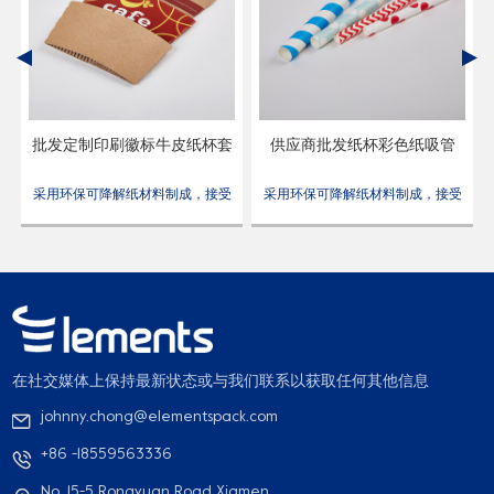
热
批发定制印刷徽标牛皮纸杯套
供应商批发纸杯彩色纸吸管
受
采用环保可降解纸材料制成，接受
采用环保可降解纸材料制成，接受
定制图案，印刷徽标，食品级材
定制图案，印刷徽标，食品级材
料，使用安全。
料，使用安全。
在社交媒体上保持最新状态或与我们联系以获取任何其他信息
johnny.chong@elementspack.com
+86 -18559563336
No. 15-5 Rongyuan Road Xiamen